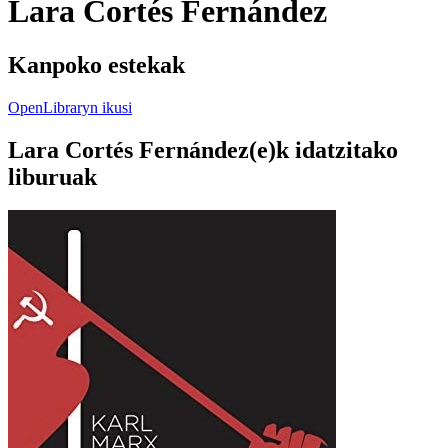
Lara Cortés Fernández
Kanpoko estekak
OpenLibraryn ikusi
Lara Cortés Fernández(e)k idatzitako
liburuak