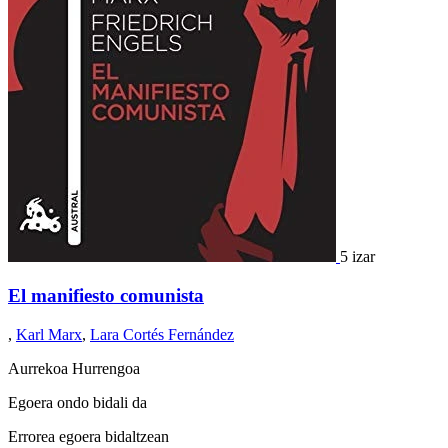
5 izar
El manifiesto comunista
,
Karl Marx
,
Lara Cortés Fernández
Aurrekoa
Hurrengoa
Egoera ondo bidali da
Errorea egoera bidaltzean