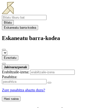
Bilatu
Eskaneatu barra-kodea
Eskaneatu barra-kodea
Ezeztatu
Jakinarazpenak
Erabiltzaile-izena:
Pasahitza:
Zure pasahitza ahaztu duzu?
Hasi saioa