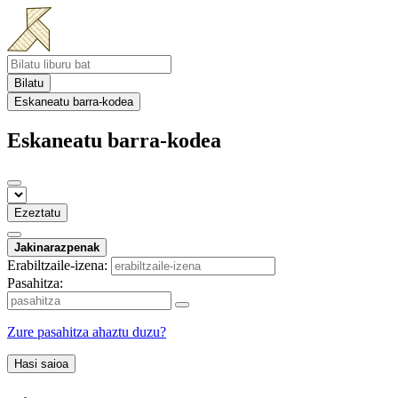
Bilatu
Eskaneatu barra-kodea
Eskaneatu barra-kodea
Ezeztatu
Jakinarazpenak
Erabiltzaile-izena:
Pasahitza:
Zure pasahitza ahaztu duzu?
Hasi saioa