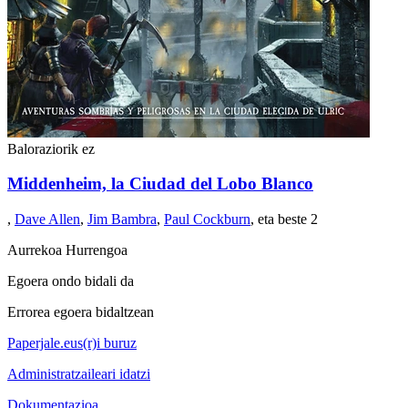
Baloraziorik ez
Middenheim, la Ciudad del Lobo Blanco
,
Dave Allen
,
Jim Bambra
,
Paul Cockburn
, eta beste 2
Aurrekoa
Hurrengoa
Egoera ondo bidali da
Errorea egoera bidaltzean
Paperjale.eus(r)i buruz
Administratzaileari idatzi
Dokumentazioa