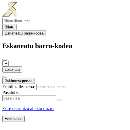
Bilatu
Eskaneatu barra-kodea
Eskaneatu barra-kodea
Ezeztatu
Jakinarazpenak
Erabiltzaile-izena:
Pasahitza:
Zure pasahitza ahaztu duzu?
Hasi saioa