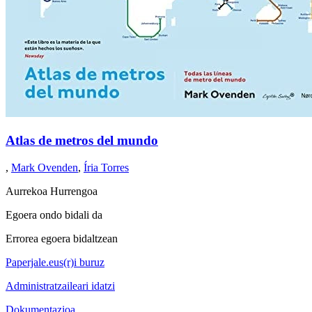
Atlas de metros del mundo
,
Mark Ovenden
,
Íria Torres
Aurrekoa
Hurrengoa
Egoera ondo bidali da
Errorea egoera bidaltzean
Paperjale.eus(r)i buruz
Administratzaileari idatzi
Dokumentazioa