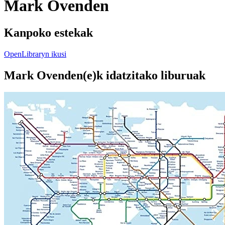
Mark Ovenden
Kanpoko estekak
OpenLibraryn ikusi
Mark Ovenden(e)k idatzitako liburuak