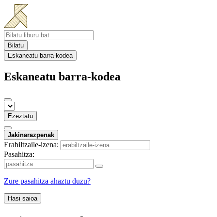
Bilatu
Eskaneatu barra-kodea
Eskaneatu barra-kodea
Ezeztatu
Jakinarazpenak
Erabiltzaile-izena:
Pasahitza:
Zure pasahitza ahaztu duzu?
Hasi saioa