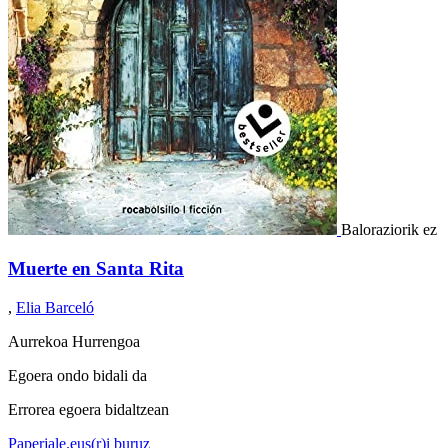
Baloraziorik ez
Muerte en Santa Rita
,
Elia Barceló
Aurrekoa
Hurrengoa
Egoera ondo bidali da
Errorea egoera bidaltzean
Paperjale.eus(r)i buruz