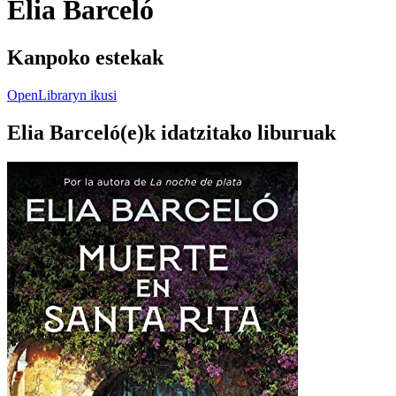
Elia Barceló
Kanpoko estekak
OpenLibraryn ikusi
Elia Barceló(e)k idatzitako liburuak