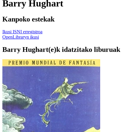
Barry Hughart
Kanpoko estekak
Ikusi ISNI erregistroa
OpenLibraryn ikusi
Barry Hughart(e)k idatzitako liburuak