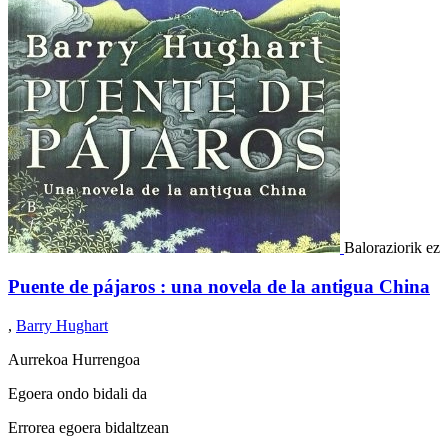
Baloraziorik ez
Puente de pájaros : una novela de la antigua China
,
Barry Hughart
Aurrekoa
Hurrengoa
Egoera ondo bidali da
Errorea egoera bidaltzean