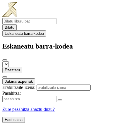
Bilatu
Eskaneatu barra-kodea
Eskaneatu barra-kodea
Ezeztatu
Jakinarazpenak
Erabiltzaile-izena:
Pasahitza:
Zure pasahitza ahaztu duzu?
Hasi saioa