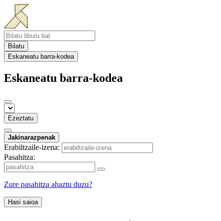
Bilatu
Eskaneatu barra-kodea
Eskaneatu barra-kodea
Ezeztatu
Jakinarazpenak
Erabiltzaile-izena:
Pasahitza:
Zure pasahitza ahaztu duzu?
Hasi saioa