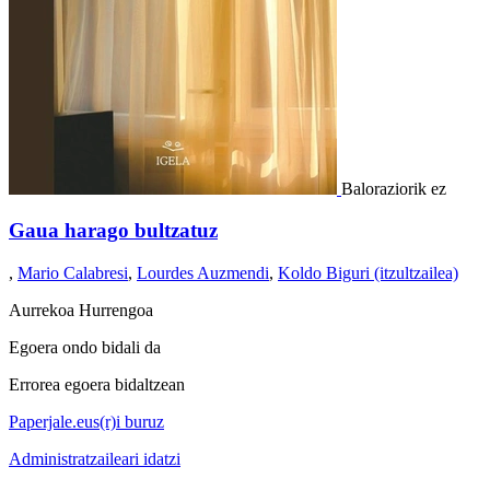
Baloraziorik ez
Gaua harago bultzatuz
,
Mario Calabresi
,
Lourdes Auzmendi
,
Koldo Biguri (itzultzailea)
Aurrekoa
Hurrengoa
Egoera ondo bidali da
Errorea egoera bidaltzean
Paperjale.eus(r)i buruz
Administratzaileari idatzi