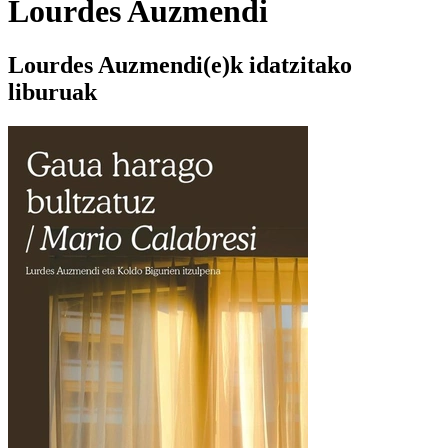
Lourdes Auzmendi
Lourdes Auzmendi(e)k idatzitako
liburuak