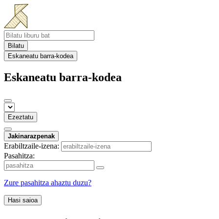
Bilatu
Eskaneatu barra-kodea
Eskaneatu barra-kodea
Ezeztatu
Jakinarazpenak
Erabiltzaile-izena:
Pasahitza:
Zure pasahitza ahaztu duzu?
Hasi saioa