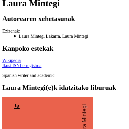
Laura Mintegi
Autorearen xehetasunak
Ezizenak:
Laura Mintegi Lakarra
,
Laura Mintegi
Kanpoko estekak
Wikipedia
Ikusi ISNI erregistroa
Spanish writer and academic
Laura Mintegi(e)k idatzitako liburuak