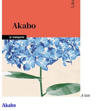
4 izar
Akabo