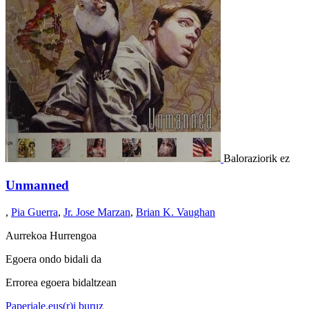
Baloraziorik ez
Unmanned
,
Pia Guerra
,
Jr. Jose Marzan
,
Brian K. Vaughan
Aurrekoa
Hurrengoa
Egoera ondo bidali da
Errorea egoera bidaltzean
Paperjale.eus(r)i buruz