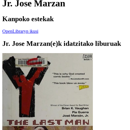
Jr. Jose Marzan
Kanpoko estekak
OpenLibraryn ikusi
Jr. Jose Marzan(e)k idatzitako liburuak