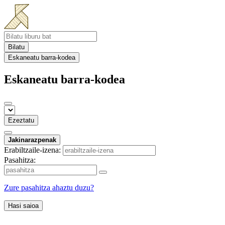
Bilatu
Eskaneatu barra-kodea
Eskaneatu barra-kodea
Ezeztatu
Jakinarazpenak
Erabiltzaile-izena:
Pasahitza:
Zure pasahitza ahaztu duzu?
Hasi saioa