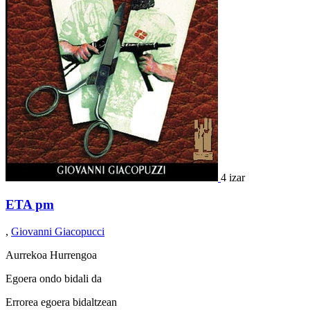
4 izar
ETA pm
,
Giovanni Giacopucci
Aurrekoa
Hurrengoa
Egoera ondo bidali da
Errorea egoera bidaltzean