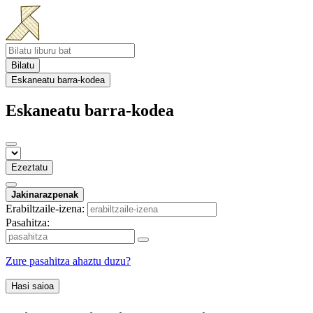
Bilatu
Eskaneatu barra-kodea
Eskaneatu barra-kodea
Ezeztatu
Jakinarazpenak
Erabiltzaile-izena:
Pasahitza:
Zure pasahitza ahaztu duzu?
Hasi saioa