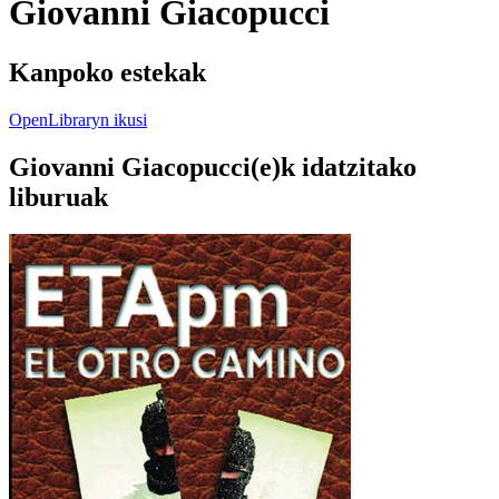
Giovanni Giacopucci
Kanpoko estekak
OpenLibraryn ikusi
Giovanni Giacopucci(e)k idatzitako
liburuak