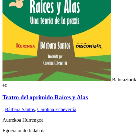
Baloraziorik
ez
Teatro del oprimido Raíces y Alas
,
Bárbara Santos
,
Carolina Echeverría
Aurrekoa
Hurrengoa
Egoera ondo bidali da