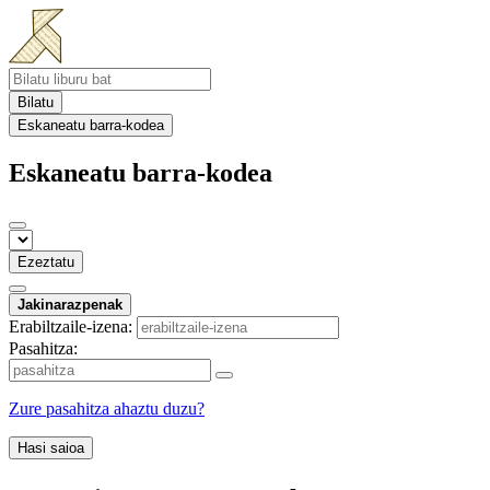
Bilatu
Eskaneatu barra-kodea
Eskaneatu barra-kodea
Ezeztatu
Jakinarazpenak
Erabiltzaile-izena:
Pasahitza:
Zure pasahitza ahaztu duzu?
Hasi saioa