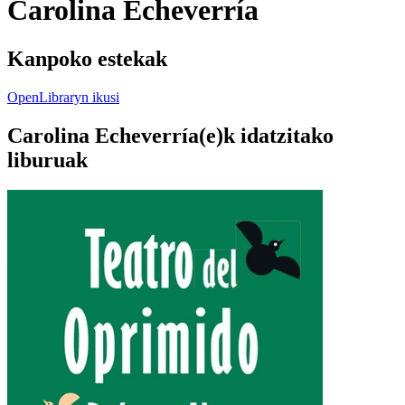
Carolina Echeverría
Kanpoko estekak
OpenLibraryn ikusi
Carolina Echeverría(e)k idatzitako
liburuak