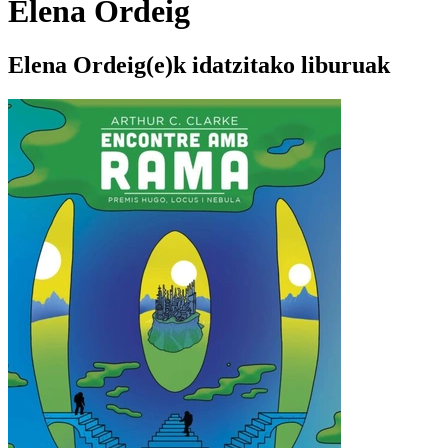
Elena Ordeig
Elena Ordeig(e)k idatzitako liburuak