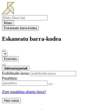
Bilatu
Eskaneatu barra-kodea
Eskaneatu barra-kodea
Ezeztatu
Jakinarazpenak
Erabiltzaile-izena:
Pasahitza:
Zure pasahitza ahaztu duzu?
Hasi saioa