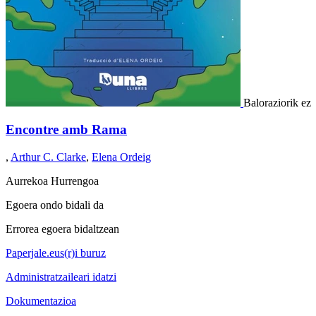
Baloraziorik ez
Encontre amb Rama
,
Arthur C. Clarke
,
Elena Ordeig
Aurrekoa
Hurrengoa
Egoera ondo bidali da
Errorea egoera bidaltzean
Paperjale.eus(r)i buruz
Administratzaileari idatzi
Dokumentazioa