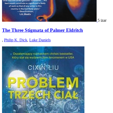
5 izar
The Three Stigmata of Palmer Eldritch
,
Philip K. Dick
,
Luke Daniels