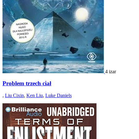
4 izar
Problem trzech ciał
,
Liu Cixin
,
Ken Liu
,
Luke Daniels