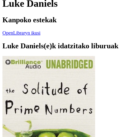
Luke Daniels
Kanpoko estekak
OpenLibraryn ikusi
Luke Daniels(e)k idatzitako liburuak