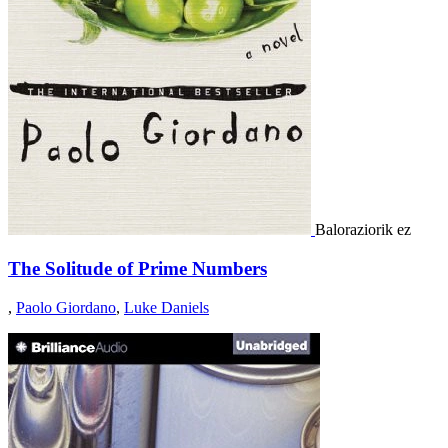
Baloraziorik ez
The Solitude of Prime Numbers
,
Paolo Giordano
,
Luke Daniels