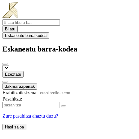
Bilatu
Eskaneatu barra-kodea
Eskaneatu barra-kodea
Ezeztatu
Jakinarazpenak
Erabiltzaile-izena:
Pasahitza:
Zure pasahitza ahaztu duzu?
Hasi saioa