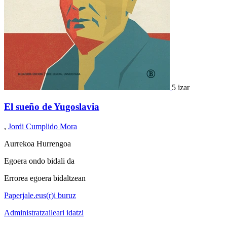
5 izar
El sueño de Yugoslavia
,
Jordi Cumplido Mora
Aurrekoa
Hurrengoa
Egoera ondo bidali da
Errorea egoera bidaltzean
Paperjale.eus(r)i buruz
Administratzaileari idatzi