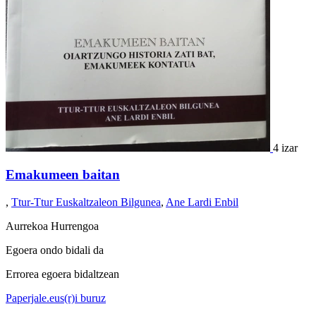
4 izar
Emakumeen baitan
,
Ttur-Ttur Euskaltzaleon Bilgunea
,
Ane Lardi Enbil
Aurrekoa
Hurrengoa
Egoera ondo bidali da
Errorea egoera bidaltzean
Paperjale.eus(r)i buruz