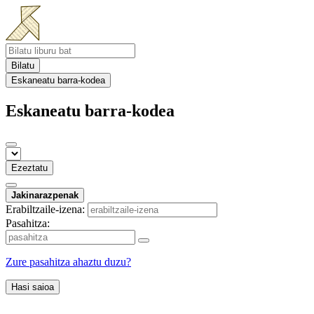
Bilatu
Eskaneatu barra-kodea
Eskaneatu barra-kodea
Ezeztatu
Jakinarazpenak
Erabiltzaile-izena:
Pasahitza:
Zure pasahitza ahaztu duzu?
Hasi saioa