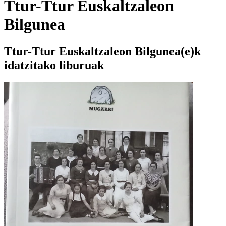
Ttur-Ttur Euskaltzaleon
Bilgunea
Ttur-Ttur Euskaltzaleon Bilgunea(e)k
idatzitako liburuak