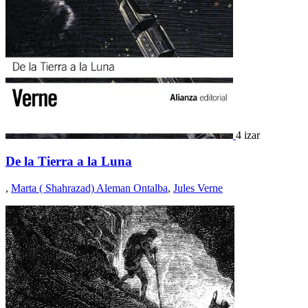
4 izar
De la Tierra a la Luna
,
Marta ( Shahrazad) Aleman Ontalba
,
Jules Verne