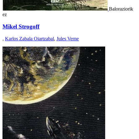
Baloraziorik
ez
Mikel Strogoff
,
Karlos Zabala Oiartzabal
,
Jules Verne