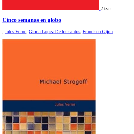
2 izar
Cinco semanas en globo
,
Jules Verne
,
Gloria Lopez De los santos
,
Francisco Gijon