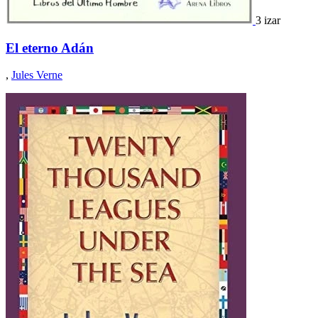
3 izar
El eterno Adán
,
Jules Verne