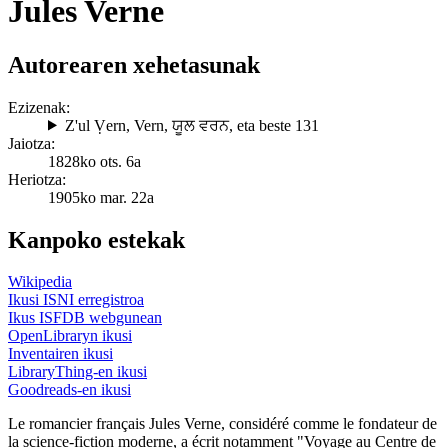
Jules Verne
Autorearen xehetasunak
Ezizenak:
Z'ul Ṿern
,
Vern
,
ਯੂਲ ਵਰਨ
, eta beste 131
Jaiotza:
1828ko ots. 6a
Heriotza:
1905ko mar. 22a
Kanpoko estekak
Wikipedia
Ikusi ISNI erregistroa
Ikus ISFDB webgunean
OpenLibraryn ikusi
Inventairen ikusi
LibraryThing-en ikusi
Goodreads-en ikusi
Le romancier français Jules Verne, considéré comme le fondateur de
la science-fiction moderne, a écrit notamment "Voyage au Centre de