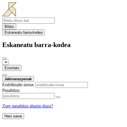
Bilatu
Eskaneatu barra-kodea
Eskaneatu barra-kodea
Ezeztatu
Jakinarazpenak
Erabiltzaile-izena:
Pasahitza:
Zure pasahitza ahaztu duzu?
Hasi saioa