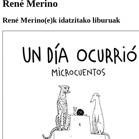
René Merino
René Merino(e)k idatzitako liburuak