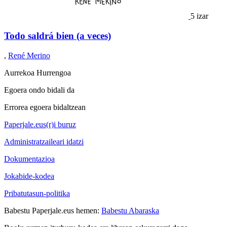
5 izar
Todo saldrá bien (a veces)
,
René Merino
Aurrekoa
Hurrengoa
Egoera ondo bidali da
Errorea egoera bidaltzean
Paperjale.eus(r)i buruz
Administratzaileari idatzi
Dokumentazioa
Jokabide-kodea
Pribatutasun-politika
Babestu Paperjale.eus hemen:
Babestu Abaraska