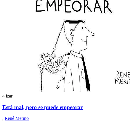
4 izar
Está mal, pero se puede empeorar
,
René Merino