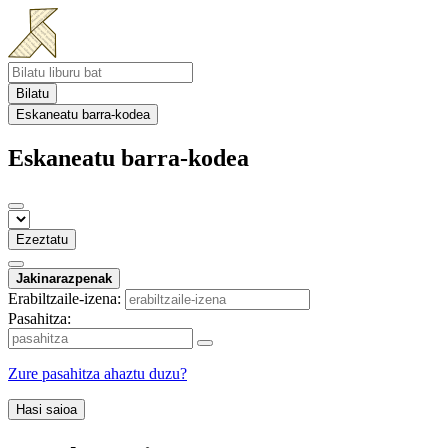
Bilatu
Eskaneatu barra-kodea
Eskaneatu barra-kodea
Ezeztatu
Jakinarazpenak
Erabiltzaile-izena:
Pasahitza:
Zure pasahitza ahaztu duzu?
Hasi saioa