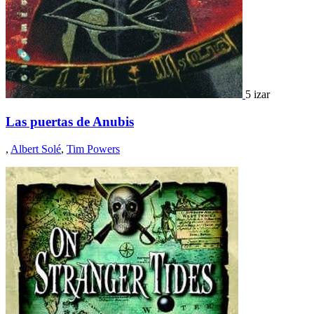
5 izar
Las puertas de Anubis
,
Albert Solé
,
Tim Powers