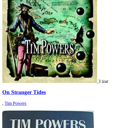
3 izar
On Stranger Tides
,
Tim Powers