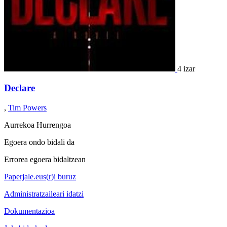
4 izar
Declare
,
Tim Powers
Aurrekoa
Hurrengoa
Egoera ondo bidali da
Errorea egoera bidaltzean
Paperjale.eus(r)i buruz
Administratzaileari idatzi
Dokumentazioa