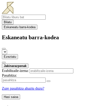
Bilatu
Eskaneatu barra-kodea
Eskaneatu barra-kodea
Ezeztatu
Jakinarazpenak
Erabiltzaile-izena:
Pasahitza:
Zure pasahitza ahaztu duzu?
Hasi saioa