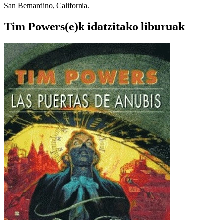
San Bernardino, California.
Tim Powers(e)k idatzitako liburuak