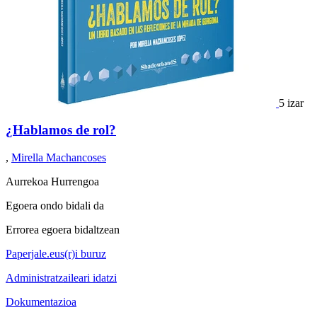
5 izar
¿Hablamos de rol?
,
Mirella Machancoses
Aurrekoa
Hurrengoa
Egoera ondo bidali da
Errorea egoera bidaltzean
Paperjale.eus(r)i buruz
Administratzaileari idatzi
Dokumentazioa