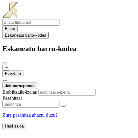
Bilatu
Eskaneatu barra-kodea
Eskaneatu barra-kodea
Ezeztatu
Jakinarazpenak
Erabiltzaile-izena:
Pasahitza:
Zure pasahitza ahaztu duzu?
Hasi saioa