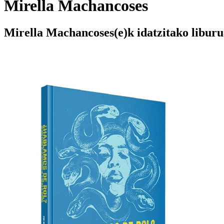
Mirella Machancoses
Mirella Machancoses(e)k idatzitako libur