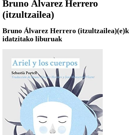
Bruno Álvarez Herrero
(itzultzailea)
Bruno Álvarez Herrero (itzultzailea)(e)k
idatzitako liburuak