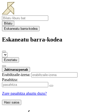
Bilatu
Eskaneatu barra-kodea
Eskaneatu barra-kodea
Ezeztatu
Jakinarazpenak
Erabiltzaile-izena:
Pasahitza:
Zure pasahitza ahaztu duzu?
Hasi saioa