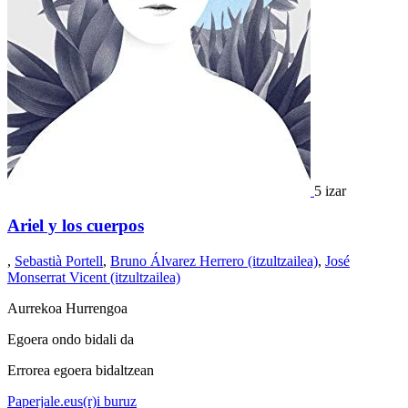
5 izar
Ariel y los cuerpos
,
Sebastià Portell
,
Bruno Álvarez Herrero (itzultzailea)
,
José
Monserrat Vicent (itzultzailea)
Aurrekoa
Hurrengoa
Egoera ondo bidali da
Errorea egoera bidaltzean
Paperjale.eus(r)i buruz