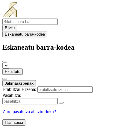
Bilatu
Eskaneatu barra-kodea
Eskaneatu barra-kodea
Ezeztatu
Jakinarazpenak
Erabiltzaile-izena:
Pasahitza:
Zure pasahitza ahaztu duzu?
Hasi saioa