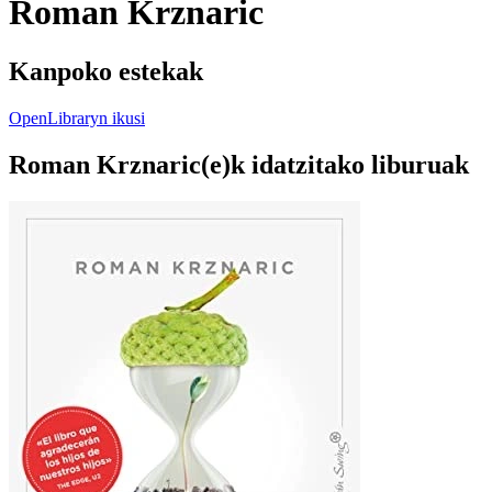
Roman Krznaric
Kanpoko estekak
OpenLibraryn ikusi
Roman Krznaric(e)k idatzitako liburuak