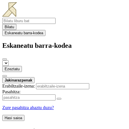
Bilatu
Eskaneatu barra-kodea
Eskaneatu barra-kodea
Ezeztatu
Jakinarazpenak
Erabiltzaile-izena:
Pasahitza:
Zure pasahitza ahaztu duzu?
Hasi saioa