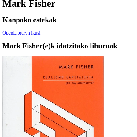
Mark Fisher
Kanpoko estekak
OpenLibraryn ikusi
Mark Fisher(e)k idatzitako liburuak