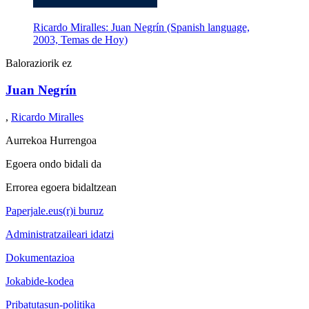
Ricardo Miralles: Juan Negrín (Spanish language,
2003, Temas de Hoy)
Baloraziorik ez
Juan Negrín
,
Ricardo Miralles
Aurrekoa
Hurrengoa
Egoera ondo bidali da
Errorea egoera bidaltzean
Paperjale.eus(r)i buruz
Administratzaileari idatzi
Dokumentazioa
Jokabide-kodea
Pribatutasun-politika