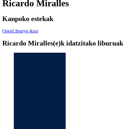
Ricardo Miralles
Kanpoko estekak
OpenLibraryn ikusi
Ricardo Miralles(e)k idatzitako liburuak