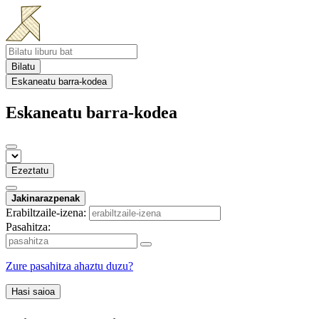
Bilatu
Eskaneatu barra-kodea
Eskaneatu barra-kodea
Ezeztatu
Jakinarazpenak
Erabiltzaile-izena:
Pasahitza:
Zure pasahitza ahaztu duzu?
Hasi saioa