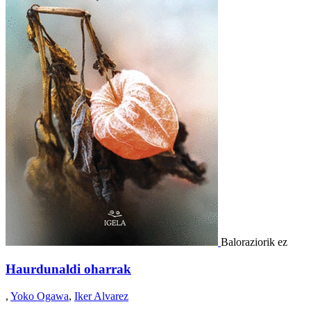
Baloraziorik ez
Haurdunaldi oharrak
,
Yoko Ogawa
,
Iker Alvarez