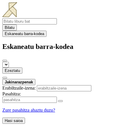
Bilatu
Eskaneatu barra-kodea
Eskaneatu barra-kodea
Ezeztatu
Jakinarazpenak
Erabiltzaile-izena:
Pasahitza:
Zure pasahitza ahaztu duzu?
Hasi saioa