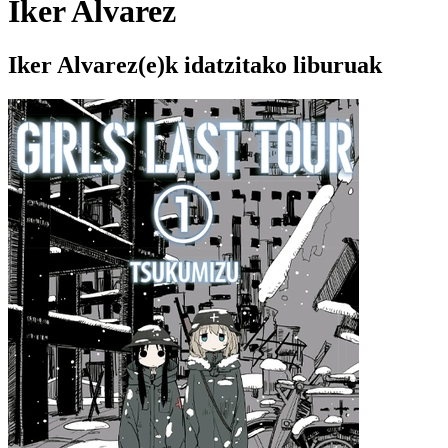
Iker Alvarez
Iker Alvarez(e)k idatzitako liburuak