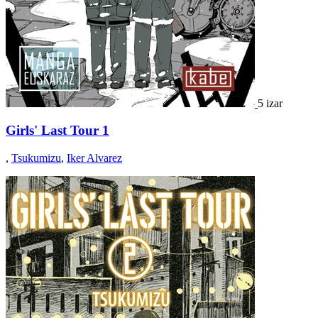
5 izar
Girls' Last Tour 1
,
Tsukumizu
,
Iker Alvarez