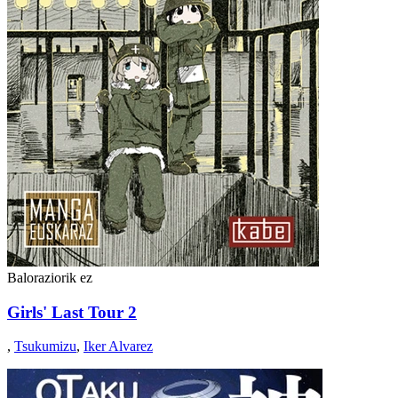
Baloraziorik ez
Girls' Last Tour 2
,
Tsukumizu
,
Iker Alvarez