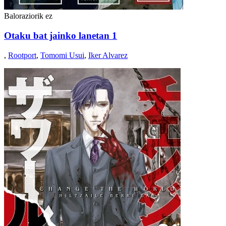
Baloraziorik ez
Otaku bat jainko lanetan 1
,
Rootport
,
Tomomi Usui
,
Iker Alvarez