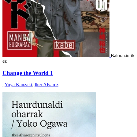
Baloraziorik
ez
Change the World 1
,
Yuya Kanzaki
,
Iker Alvarez