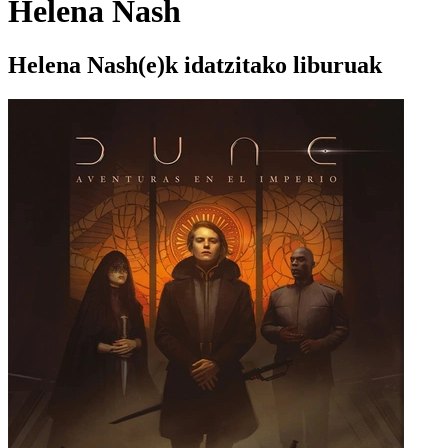
Helena Nash
Helena Nash(e)k idatzitako liburuak