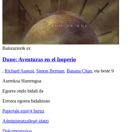
Baloraziorik ez
Dune: Aventuras en el Imperio
,
Richard August
,
Simon Berman
,
Banana Chan
, eta beste 9
Aurrekoa
Hurrengoa
Egoera ondo bidali da
Errorea egoera bidaltzean
Paperjale.eus(r)i buruz
Administratzaileari idatzi
Dokumentazioa