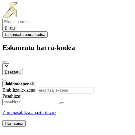
Bilatu
Eskaneatu barra-kodea
Eskaneatu barra-kodea
Ezeztatu
Jakinarazpenak
Erabiltzaile-izena:
Pasahitza:
Zure pasahitza ahaztu duzu?
Hasi saioa