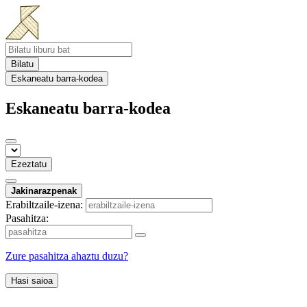
Bilatu
Eskaneatu barra-kodea
Eskaneatu barra-kodea
Ezeztatu
Jakinarazpenak
Erabiltzaile-izena:
Pasahitza:
Zure pasahitza ahaztu duzu?
Hasi saioa