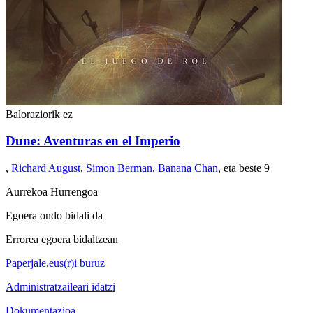
Baloraziorik ez
Dune: Aventuras en el Imperio
,
Richard August
,
Simon Berman
,
Banana Chan
, eta beste 9
Aurrekoa
Hurrengoa
Egoera ondo bidali da
Errorea egoera bidaltzean
Paperjale.eus(r)i buruz
Administratzaileari idatzi
Dokumentazioa