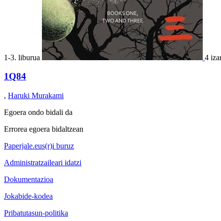
1-3. liburua
4 iza
1Q84
,
Haruki Murakami
Egoera ondo bidali da
Errorea egoera bidaltzean
Paperjale.eus(r)i buruz
Administratzaileari idatzi
Dokumentazioa
Jokabide-kodea
Pribatutasun-politika