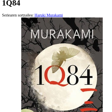
1Q84
Seriearen sortzailea:
Haruki Murakami