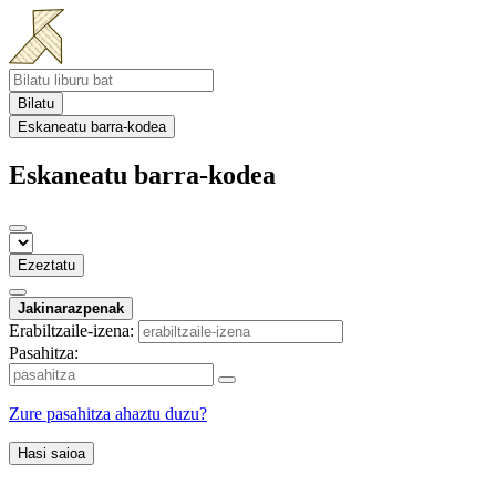
Bilatu
Eskaneatu barra-kodea
Eskaneatu barra-kodea
Ezeztatu
Jakinarazpenak
Erabiltzaile-izena:
Pasahitza:
Zure pasahitza ahaztu duzu?
Hasi saioa