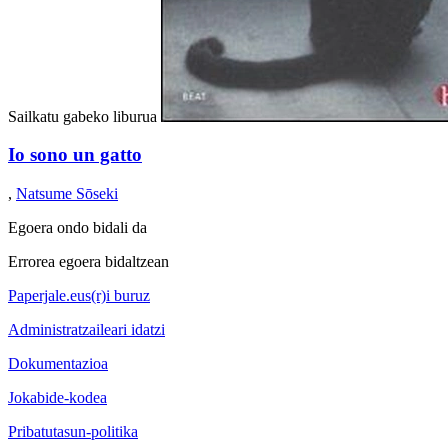
Sailkatu gabeko liburua
Io sono un gatto
,
Natsume Sōseki
Egoera ondo bidali da
Errorea egoera bidaltzean
Paperjale.eus(r)i buruz
Administratzaileari idatzi
Dokumentazioa
Jokabide-kodea
Pribatutasun-politika