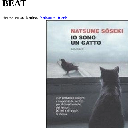
BEAT
Seriearen sortzailea:
Natsume Sōseki