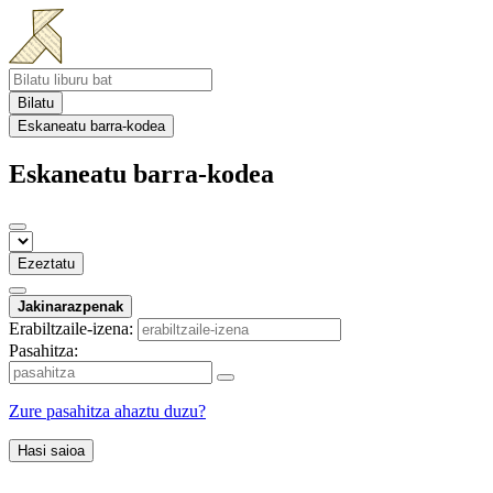
Bilatu
Eskaneatu barra-kodea
Eskaneatu barra-kodea
Ezeztatu
Jakinarazpenak
Erabiltzaile-izena:
Pasahitza:
Zure pasahitza ahaztu duzu?
Hasi saioa