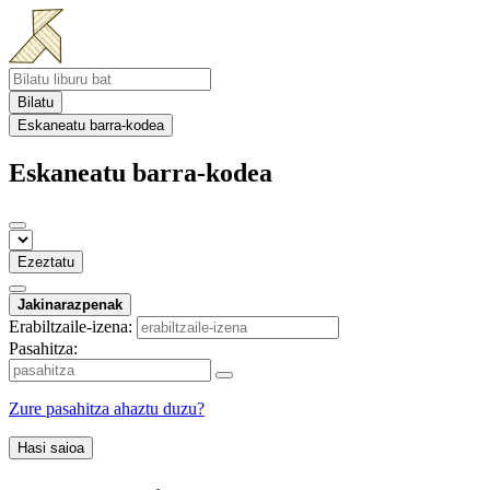
Bilatu
Eskaneatu barra-kodea
Eskaneatu barra-kodea
Ezeztatu
Jakinarazpenak
Erabiltzaile-izena:
Pasahitza:
Zure pasahitza ahaztu duzu?
Hasi saioa