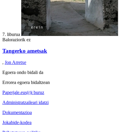
7. liburua
Baloraziorik ez
Tangerko ametsak
,
Jon Arretxe
Egoera ondo bidali da
Errorea egoera bidaltzean
Paperjale.eus(r)i buruz
Administratzaileari idatzi
Dokumentazioa
Jokabide-kodea