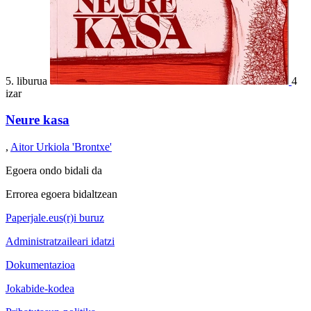
5. liburua
4
izar
Neure kasa
,
Aitor Urkiola 'Brontxe'
Egoera ondo bidali da
Errorea egoera bidaltzean
Paperjale.eus(r)i buruz
Administratzaileari idatzi
Dokumentazioa
Jokabide-kodea