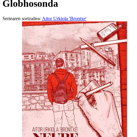
Globhosonda
Seriearen sortzailea:
Aitor Urkiola 'Brontxe'