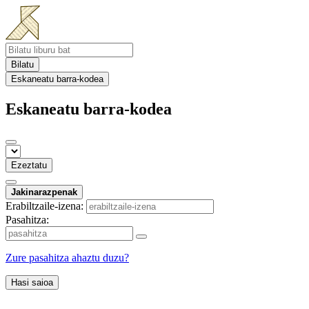
Bilatu
Eskaneatu barra-kodea
Eskaneatu barra-kodea
Ezeztatu
Jakinarazpenak
Erabiltzaile-izena:
Pasahitza:
Zure pasahitza ahaztu duzu?
Hasi saioa