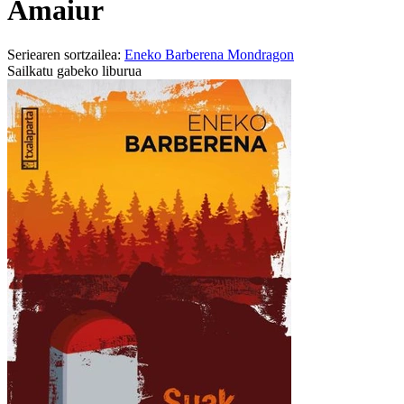
Amaiur
Seriearen sortzailea:
Eneko Barberena Mondragon
Sailkatu gabeko liburua