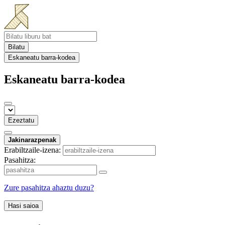
Bilatu
Eskaneatu barra-kodea
Eskaneatu barra-kodea
Ezeztatu
Jakinarazpenak
Erabiltzaile-izena:
Pasahitza:
Zure pasahitza ahaztu duzu?
Hasi saioa