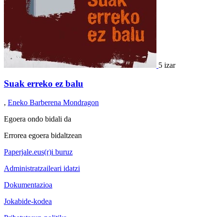
5 izar
Suak erreko ez balu
,
Eneko Barberena Mondragon
Egoera ondo bidali da
Errorea egoera bidaltzean
Paperjale.eus(r)i buruz
Administratzaileari idatzi
Dokumentazioa
Jokabide-kodea