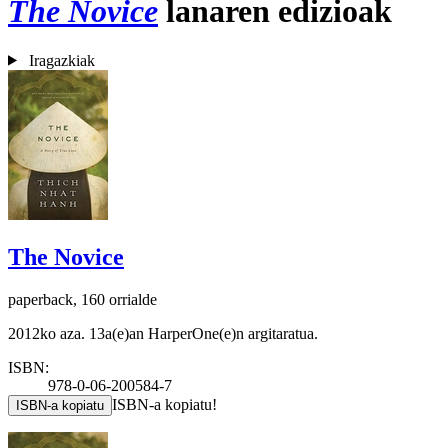
The Novice
lanaren edizioak
Iragazkiak
The Novice
paperback, 160 orrialde
2012ko aza. 13a(e)an HarperOne(e)n argitaratua.
ISBN:
978-0-06-200584-7
ISBN-a kopiatu!
ISBN-a kopiatu