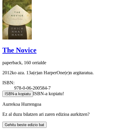
The Novice
paperback, 160 orrialde
2012ko aza. 13a(e)an HarperOne(e)n argitaratua.
ISBN:
978-0-06-200584-7
ISBN-a kopiatu!
ISBN-a kopiatu
Aurrekoa
Hurrengoa
Ez al duzu bilatzen ari zaren edizioa aurkitzen?
Gehitu beste edizio bat