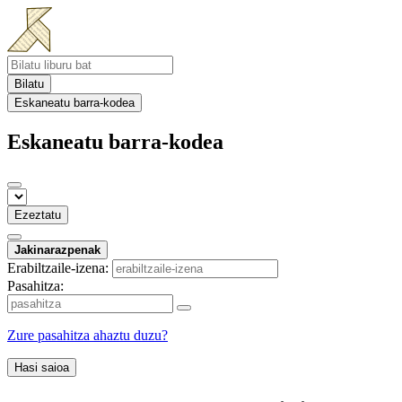
Bilatu
Eskaneatu barra-kodea
Eskaneatu barra-kodea
Ezeztatu
Jakinarazpenak
Erabiltzaile-izena:
Pasahitza:
Zure pasahitza ahaztu duzu?
Hasi saioa