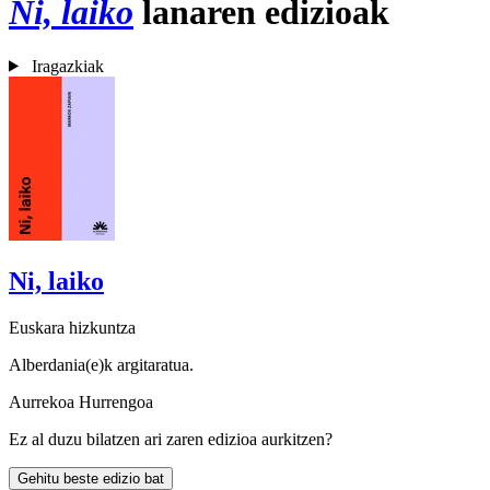
Ni, laiko
lanaren edizioak
Iragazkiak
Ni, laiko
Euskara hizkuntza
Alberdania(e)k argitaratua.
Aurrekoa
Hurrengoa
Ez al duzu bilatzen ari zaren edizioa aurkitzen?
Gehitu beste edizio bat