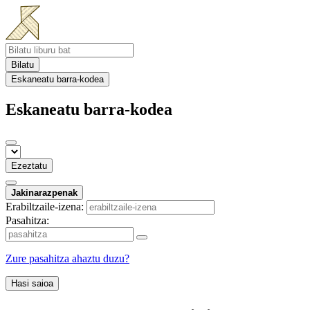
Bilatu
Eskaneatu barra-kodea
Eskaneatu barra-kodea
Ezeztatu
Jakinarazpenak
Erabiltzaile-izena:
Pasahitza:
Zure pasahitza ahaztu duzu?
Hasi saioa