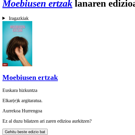
Moebiusen ertzak
lanaren edizio
Iragazkiak
Moebiusen ertzak
Euskara hizkuntza
Elkar(e)k argitaratua.
Aurrekoa
Hurrengoa
Ez al duzu bilatzen ari zaren edizioa aurkitzen?
Gehitu beste edizio bat