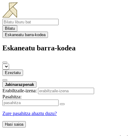
Bilatu
Eskaneatu barra-kodea
Eskaneatu barra-kodea
Ezeztatu
Jakinarazpenak
Erabiltzaile-izena:
Pasahitza:
Zure pasahitza ahaztu duzu?
Hasi saioa