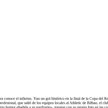
a conoce el infierno. Tras un gol histórico en la final de la Copa del Re
rofesional, que saltó de los equipos locales al Athletic de Bilbao, el cl
 humor añadida a su naufragio», toparse con su propia foto en las co