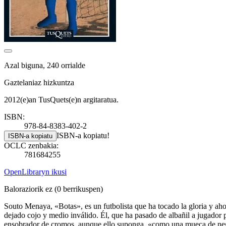
Azal biguna, 240 orrialde
Gaztelaniaz hizkuntza
2012(e)an TusQuets(e)n argitaratua.
ISBN:
978-84-8383-402-2
ISBN-a kopiatu!
ISBN-a kopiatu
OCLC zenbakia:
781684255
OpenLibraryn ikusi
Baloraziorik ez
(0 berrikuspen)
Souto Menaya, «Botas», es un futbolista que ha tocado la gloria y ahor
dejado cojo y medio inválido. Él, que ha pasado de albañil a jugador p
ensobrador de cromos, aunque ello suponga, «como una mueca de negro