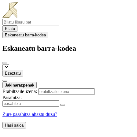
Bilatu
Eskaneatu barra-kodea
Eskaneatu barra-kodea
Ezeztatu
Jakinarazpenak
Erabiltzaile-izena:
Pasahitza:
Zure pasahitza ahaztu duzu?
Hasi saioa