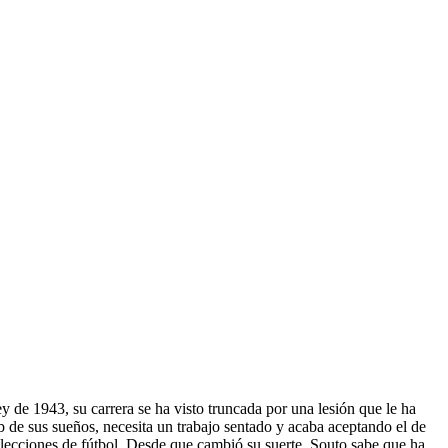
y de 1943, su carrera se ha visto truncada por una lesión que le ha
ub de sus sueños, necesita un trabajo sentado y acaba aceptando el de
lecciones de fútbol. Desde que cambió su suerte, Souto sabe que ha