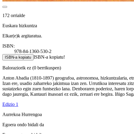
172 orrialde
Euskara hizkuntza
Elkar(e)k argitaratua.
ISBN:
978-84-1360-530-2
ISBN-a kopiatu!
ISBN-a kopiatu
Baloraziorik ez
(0 berrikuspen)
Anton Abadia (1810-1897) geografoa, astronomoa, hizkuntzalaria, etnog
Izan ere, usadio zaharreko jakintsua izan zen. Urrutikoa interesatu zi
sustatzeko egin zuen funtsezko lana. Denboraren poderioz, haren lorpen
dago jauregia, Kantauri itsasoari ez ezik, zeruari ere begira. Iñigo S
Edizio 1
Aurrekoa
Hurrengoa
Egoera ondo bidali da