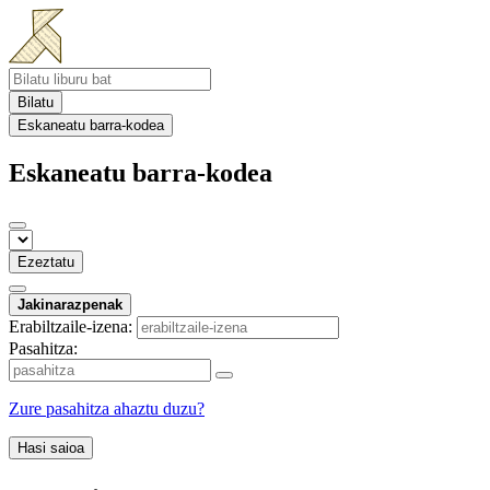
Bilatu
Eskaneatu barra-kodea
Eskaneatu barra-kodea
Ezeztatu
Jakinarazpenak
Erabiltzaile-izena:
Pasahitza:
Zure pasahitza ahaztu duzu?
Hasi saioa