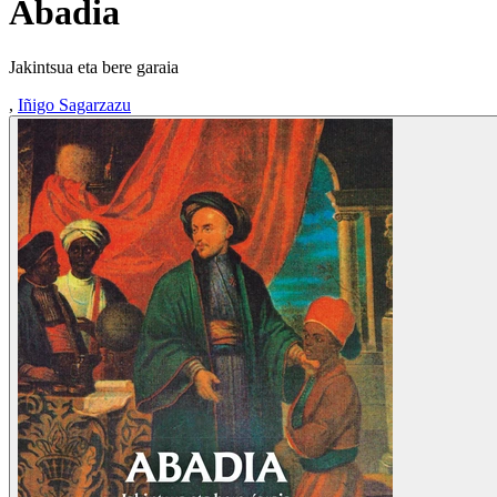
Abadia
Jakintsua eta bere garaia
,
Iñigo Sagarzazu