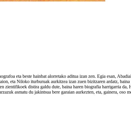
rafoa eta beste hainbat alorretako aditua izan zen. Egia esan, Abadiak 
tzaion, eta Niloko iturburuak aurkitzea izan zuen bizitzaren ardatz, bain
 zientifikoek distira galdu dute, baina haren biografia harrigarria da, 
agarzazuk asmatu du jakintsua bere garaian aurkezten, eta, gainera, oso 