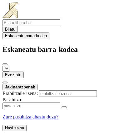
Bilatu
Eskaneatu barra-kodea
Eskaneatu barra-kodea
Ezeztatu
Jakinarazpenak
Erabiltzaile-izena:
Pasahitza:
Zure pasahitza ahaztu duzu?
Hasi saioa