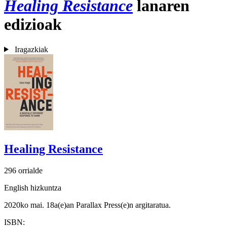
Healing Resistance
lanaren
edizioak
Iragazkiak
Healing Resistance
296 orrialde
English hizkuntza
2020ko mai. 18a(e)an Parallax Press(e)n argitaratua.
ISBN: