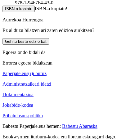
978-1-946764-43-0
ISBN-a kopiatu!
ISBN-a kopiatu
Aurrekoa
Hurrengoa
Ez al duzu bilatzen ari zaren edizioa aurkitzen?
Gehitu beste edizio bat
Egoera ondo bidali da
Errorea egoera bidaltzean
Paperjale.eus(r)i buruz
Administratzaileari idatzi
Dokumentazioa
Jokabide-kodea
Pribatutasun-politika
Babestu Paperjale.eus hemen:
Babestu Abaraska
Bookwyrmen iturburu-kodea era librean eskuragarri dago.