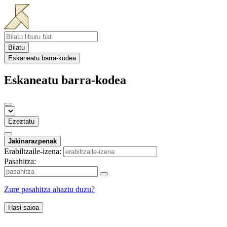
Bilatu
Eskaneatu barra-kodea
Eskaneatu barra-kodea
Ezeztatu
Jakinarazpenak
Erabiltzaile-izena:
Pasahitza:
Zure pasahitza ahaztu duzu?
Hasi saioa