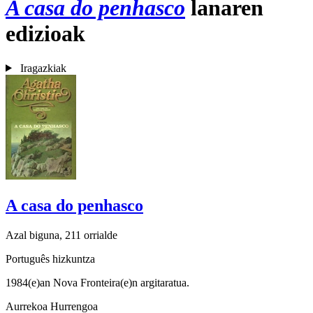
A casa do penhasco
lanaren
edizioak
Iragazkiak
A casa do penhasco
Azal biguna, 211 orrialde
Português hizkuntza
1984(e)an Nova Fronteira(e)n argitaratua.
Aurrekoa
Hurrengoa