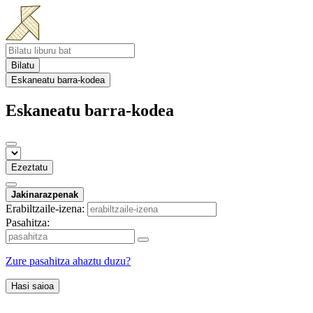
Bilatu
Eskaneatu barra-kodea
Eskaneatu barra-kodea
Ezeztatu
Jakinarazpenak
Erabiltzaile-izena:
Pasahitza:
Zure pasahitza ahaztu duzu?
Hasi saioa