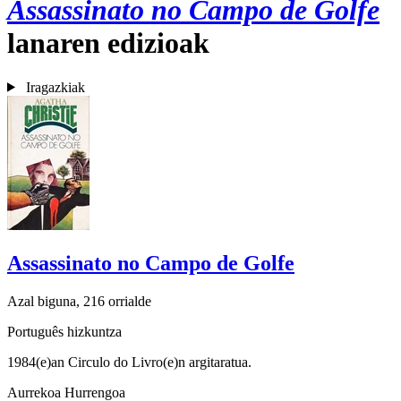
Assassinato no Campo de Golfe
lanaren edizioak
Iragazkiak
Assassinato no Campo de Golfe
Azal biguna, 216 orrialde
Português hizkuntza
1984(e)an Circulo do Livro(e)n argitaratua.
Aurrekoa
Hurrengoa