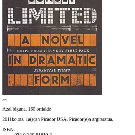
Azal biguna, 160 orrialde
2011ko ots. 1a(e)an Picador USA, Picador(e)n argitaratua.
ISBN:
978-0-330-51819-2