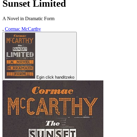
Sunset Limited
A Novel in Dramatic Form
,
Cormac McCarthy
Egin click handitzeko