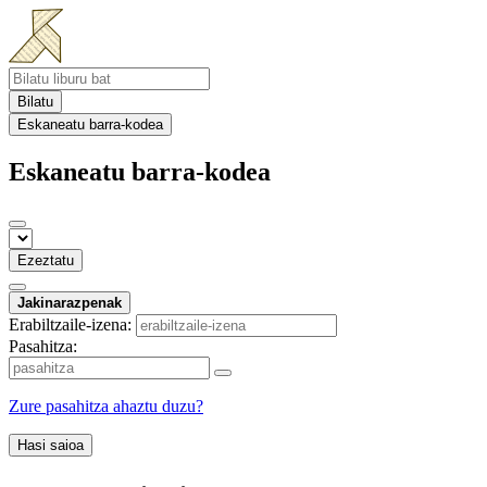
Bilatu
Eskaneatu barra-kodea
Eskaneatu barra-kodea
Ezeztatu
Jakinarazpenak
Erabiltzaile-izena:
Pasahitza:
Zure pasahitza ahaztu duzu?
Hasi saioa