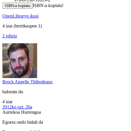
ISBN-a kopiatu!
ISBN-a kopiatu
OpenLibraryn ikusi
4 izar
(berrikuspen 1)
2 edizio
Brock Angelle Thibodeaux
baloratu du
4 izar
2012ko uzt. 26a
Aurrekoa
Hurrengoa
Egoera ondo bidali da