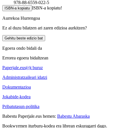
978-88-6559-022-5
ISBN-a kopiatu!
ISBN-a kopiatu
Aurrekoa
Hurrengoa
Ez al duzu bilatzen ari zaren edizioa aurkitzen?
Gehitu beste edizio bat
Egoera ondo bidali da
Errorea egoera bidaltzean
Paperjale.eus(r)i buruz
Administratzaileari idatzi
Dokumentazioa
Jokabide-kodea
Pribatutasun-politika
Babestu Paperjale.eus hemen:
Babestu Abaraska
Bookwyrmen iturburu-kodea era librean eskuragarri dago.