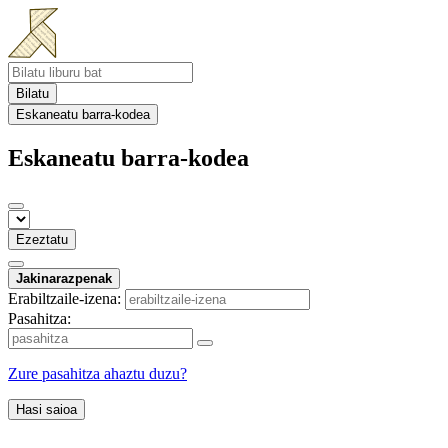
Bilatu
Eskaneatu barra-kodea
Eskaneatu barra-kodea
Ezeztatu
Jakinarazpenak
Erabiltzaile-izena:
Pasahitza:
Zure pasahitza ahaztu duzu?
Hasi saioa