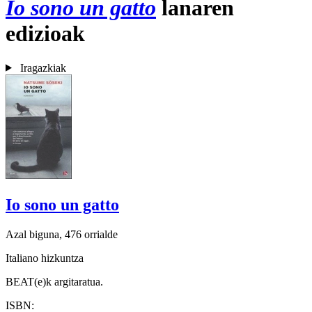
Io sono un gatto
lanaren
edizioak
Iragazkiak
Io sono un gatto
Azal biguna, 476 orrialde
Italiano hizkuntza
BEAT(e)k argitaratua.
ISBN: