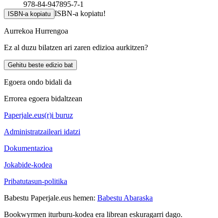
978-84-947895-7-1
ISBN-a kopiatu!
ISBN-a kopiatu
Aurrekoa
Hurrengoa
Ez al duzu bilatzen ari zaren edizioa aurkitzen?
Gehitu beste edizio bat
Egoera ondo bidali da
Errorea egoera bidaltzean
Paperjale.eus(r)i buruz
Administratzaileari idatzi
Dokumentazioa
Jokabide-kodea
Pribatutasun-politika
Babestu Paperjale.eus hemen:
Babestu Abaraska
Bookwyrmen iturburu-kodea era librean eskuragarri dago.