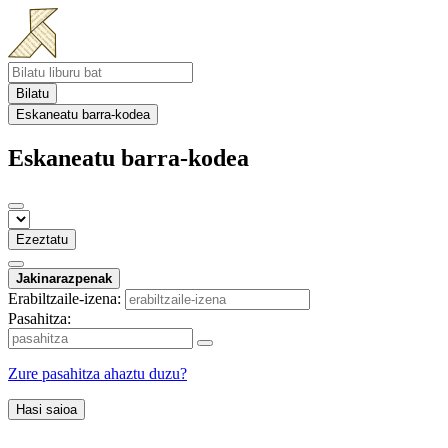
Bilatu
Eskaneatu barra-kodea
Eskaneatu barra-kodea
Ezeztatu
Jakinarazpenak
Erabiltzaile-izena:
Pasahitza:
Zure pasahitza ahaztu duzu?
Hasi saioa