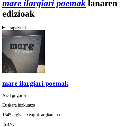
mare ilargiari poemak
lanaren
edizioak
Iragazkiak
mare ilargiari poemak
Azal gogorra
Euskara hizkuntza
1545 argitaletxea(e)k argitaratua.
ISBN: