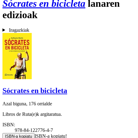
Sócrates en bicicleta
lanaren
edizioak
Iragazkiak
Sócrates en bicicleta
Azal biguna, 176 orrialde
Libros de Ruta(e)k argitaratua.
ISBN:
978-84-122776-4-7
ISBN-a kopiatu!
ISBN-a kopiatu