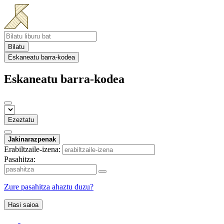
Bilatu
Eskaneatu barra-kodea
Eskaneatu barra-kodea
Ezeztatu
Jakinarazpenak
Erabiltzaile-izena:
Pasahitza:
Zure pasahitza ahaztu duzu?
Hasi saioa