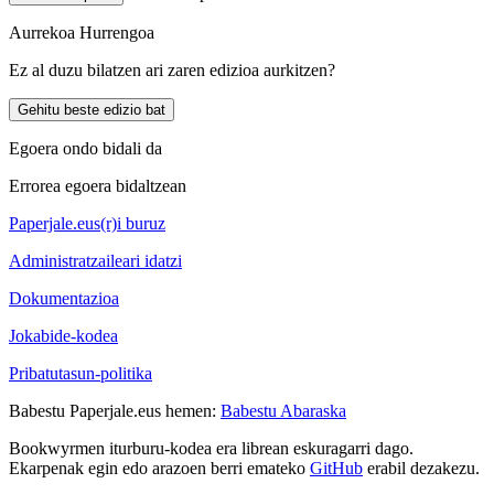
Aurrekoa
Hurrengoa
Ez al duzu bilatzen ari zaren edizioa aurkitzen?
Gehitu beste edizio bat
Egoera ondo bidali da
Errorea egoera bidaltzean
Paperjale.eus(r)i buruz
Administratzaileari idatzi
Dokumentazioa
Jokabide-kodea
Pribatutasun-politika
Babestu Paperjale.eus hemen:
Babestu Abaraska
Bookwyrmen iturburu-kodea era librean eskuragarri dago.
Ekarpenak egin edo arazoen berri emateko
GitHub
erabil dezakezu.