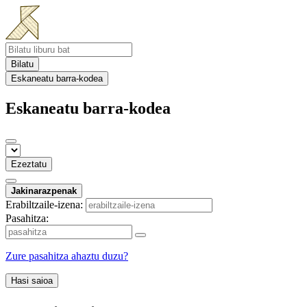
Bilatu
Eskaneatu barra-kodea
Eskaneatu barra-kodea
Ezeztatu
Jakinarazpenak
Erabiltzaile-izena:
Pasahitza:
Zure pasahitza ahaztu duzu?
Hasi saioa