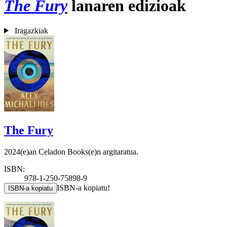
The Fury
lanaren edizioak
Iragazkiak
The Fury
2024(e)an Celadon Books(e)n argitaratua.
ISBN:
978-1-250-75898-9
ISBN-a kopiatu!
ISBN-a kopiatu