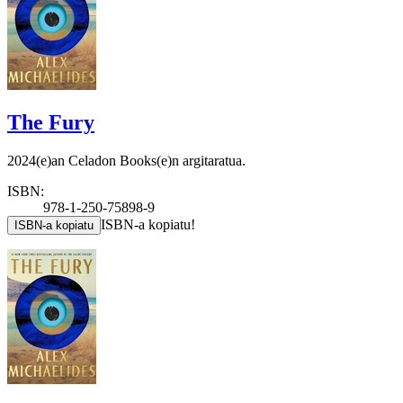
The Fury
2024(e)an Celadon Books(e)n argitaratua.
ISBN:
978-1-250-75898-9
ISBN-a kopiatu!
ISBN-a kopiatu