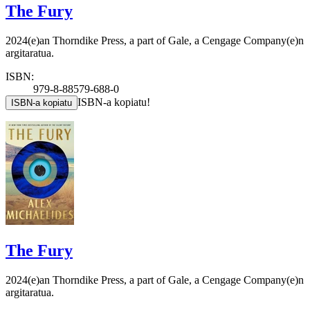
The Fury
2024(e)an Thorndike Press, a part of Gale, a Cengage Company(e)n
argitaratua.
ISBN:
979-8-88579-688-0
ISBN-a kopiatu!
ISBN-a kopiatu
The Fury
2024(e)an Thorndike Press, a part of Gale, a Cengage Company(e)n
argitaratua.