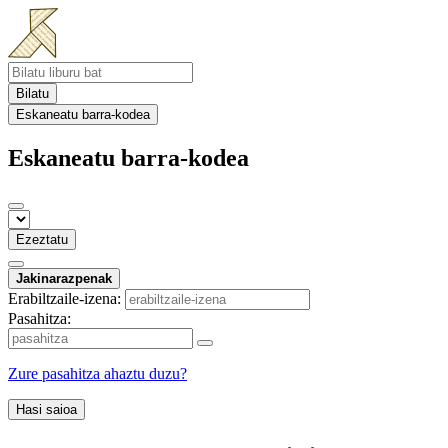
Bilatu
Eskaneatu barra-kodea
Eskaneatu barra-kodea
Ezeztatu
Jakinarazpenak
Erabiltzaile-izena:
Pasahitza:
Zure pasahitza ahaztu duzu?
Hasi saioa