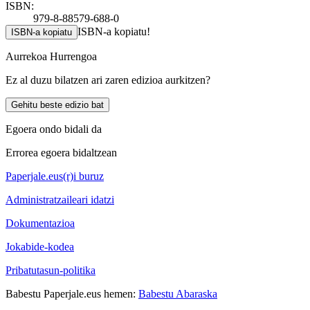
ISBN:
979-8-88579-688-0
ISBN-a kopiatu!
ISBN-a kopiatu
Aurrekoa
Hurrengoa
Ez al duzu bilatzen ari zaren edizioa aurkitzen?
Gehitu beste edizio bat
Egoera ondo bidali da
Errorea egoera bidaltzean
Paperjale.eus(r)i buruz
Administratzaileari idatzi
Dokumentazioa
Jokabide-kodea
Pribatutasun-politika
Babestu Paperjale.eus hemen:
Babestu Abaraska