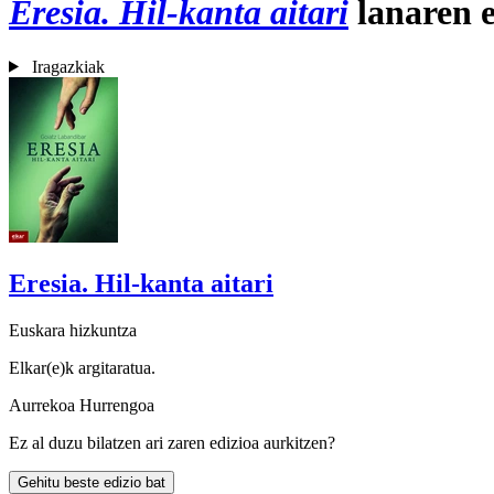
Eresia. Hil-kanta aitari
lanaren e
Iragazkiak
Eresia. Hil-kanta aitari
Euskara hizkuntza
Elkar(e)k argitaratua.
Aurrekoa
Hurrengoa
Ez al duzu bilatzen ari zaren edizioa aurkitzen?
Gehitu beste edizio bat