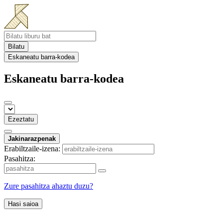
Bilatu
Eskaneatu barra-kodea
Eskaneatu barra-kodea
Ezeztatu
Jakinarazpenak
Erabiltzaile-izena:
Pasahitza:
Zure pasahitza ahaztu duzu?
Hasi saioa