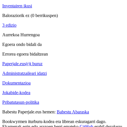
Inventairen ikusi
Baloraziorik ez
(0 berrikuspen)
3 edizio
Aurrekoa
Hurrengoa
Egoera ondo bidali da
Errorea egoera bidaltzean
Paperjale.eus(r)i buruz
Administratzaileari idatzi
Dokumentazioa
Jokabide-kodea
Pribatutasun-politika
Babestu Paperjale.eus hemen:
Babestu Abaraska
Bookwyrmen iturburu-kodea era librean eskuragarri dago.
Ekarpenak egin edo arazoen berri emateko
GitHub
erabil dezakezu.