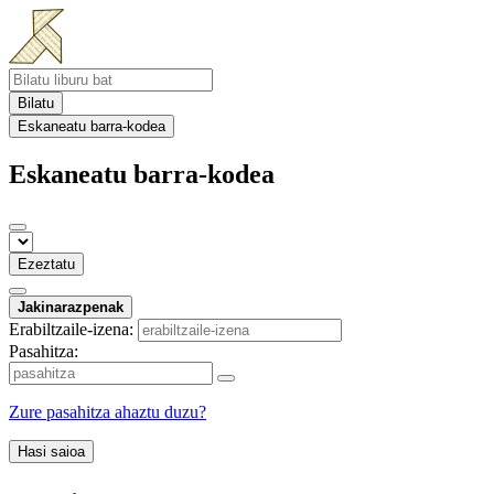
Bilatu
Eskaneatu barra-kodea
Eskaneatu barra-kodea
Ezeztatu
Jakinarazpenak
Erabiltzaile-izena:
Pasahitza:
Zure pasahitza ahaztu duzu?
Hasi saioa