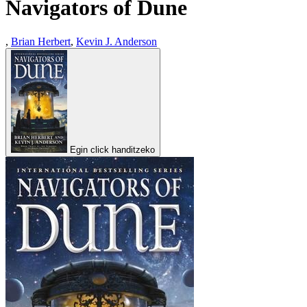
Navigators of Dune
,
Brian Herbert
,
Kevin J. Anderson
Egin click handitzeko