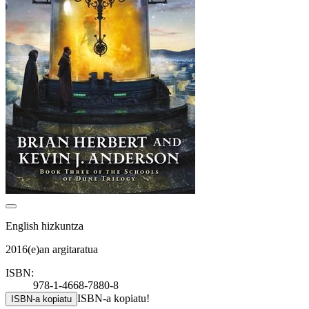
English hizkuntza
2016(e)an argitaratua
ISBN:
978-1-4668-7880-8
ISBN-a kopiatu!
ISBN-a kopiatu