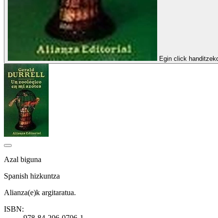
Egin click handitzek
Azal biguna
Spanish hizkuntza
Alianza(e)k argitaratua.
ISBN:
978-84-206-0706-1