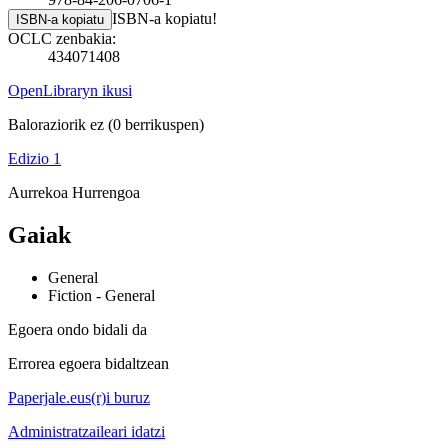
ISBN-a kopiatu!
ISBN-a kopiatu
OCLC zenbakia:
434071408
OpenLibraryn ikusi
Baloraziorik ez
(0 berrikuspen)
Edizio 1
Aurrekoa
Hurrengoa
Gaiak
General
Fiction - General
Egoera ondo bidali da
Errorea egoera bidaltzean
Paperjale.eus(r)i buruz
Administratzaileari idatzi