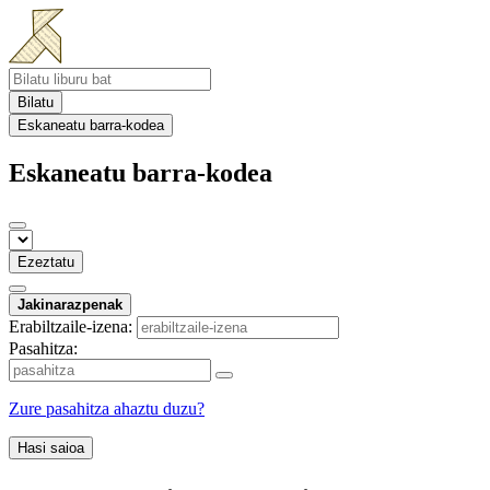
Bilatu
Eskaneatu barra-kodea
Eskaneatu barra-kodea
Ezeztatu
Jakinarazpenak
Erabiltzaile-izena:
Pasahitza:
Zure pasahitza ahaztu duzu?
Hasi saioa