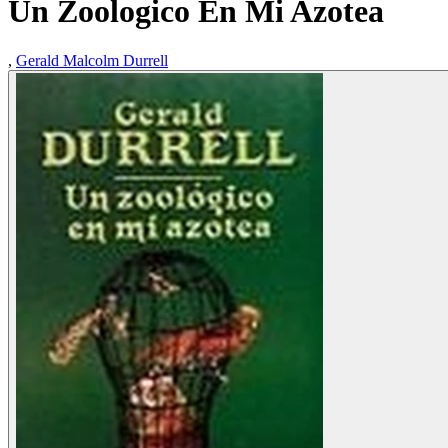
Un Zoologico En Mi Azotea
,
Gerald Malcolm Durrell