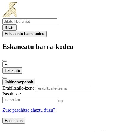
Bilatu
Eskaneatu barra-kodea
Eskaneatu barra-kodea
Ezeztatu
Jakinarazpenak
Erabiltzaile-izena:
Pasahitza:
Zure pasahitza ahaztu duzu?
Hasi saioa