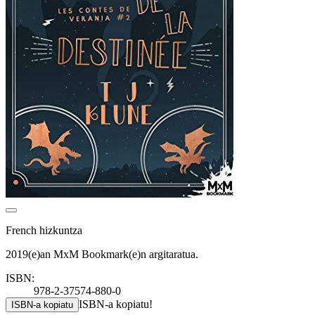
French hizkuntza
2019(e)an MxM Bookmark(e)n argitaratua.
ISBN:
978-2-37574-880-0
ISBN-a kopiatu!
ISBN-a kopiatu