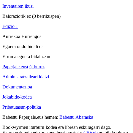
Inventairen ikusi
Baloraziorik ez
(0 berrikuspen)
Edizio 1
Aurrekoa
Hurrengoa
Egoera ondo bidali da
Errorea egoera bidaltzean
Paperjale.eus(r)i buruz
Administratzaileari idatzi
Dokumentazioa
Jokabide-kodea
Pribatutasun-politika
Babestu Paperjale.eus hemen:
Babestu Abaraska
Bookwyrmen iturburu-kodea era librean eskuragarri dago.
Ekarpenak egin edo arazoen berri emateko
GitHub
erabil dezakezu.