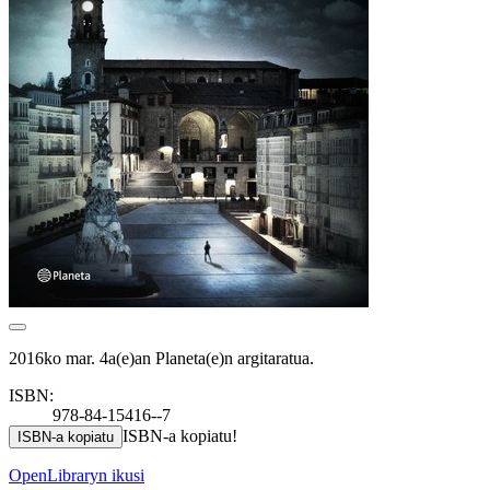
2016ko mar. 4a(e)an Planeta(e)n argitaratua.
ISBN:
978-84-15416--7
ISBN-a kopiatu!
ISBN-a kopiatu
OpenLibraryn ikusi