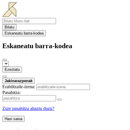
Bilatu
Eskaneatu barra-kodea
Eskaneatu barra-kodea
Ezeztatu
Jakinarazpenak
Erabiltzaile-izena:
Pasahitza:
Zure pasahitza ahaztu duzu?
Hasi saioa