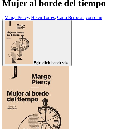
Mujer al borde del tiempo
,
Marge Piercy
,
Helen Torres
,
Carla Berrocal
,
consonni
Egin click handitzeko