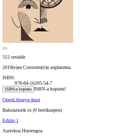
512 orrialde
2019(e)an Consonni(e)n argitaratua.
ISBN:
978-84-16205-54-7
ISBN-a kopiatu!
ISBN-a kopiatu
OpenLibraryn ikusi
Baloraziorik ez
(0 berrikuspen)
Edizio 1
Aurrekoa
Hurrengoa