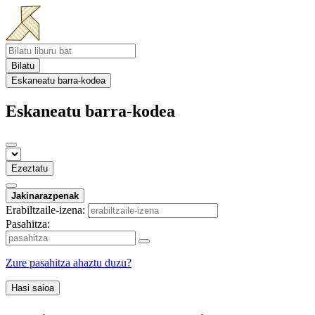
Bilatu
Eskaneatu barra-kodea
Eskaneatu barra-kodea
Ezeztatu
Jakinarazpenak
Erabiltzaile-izena:
Pasahitza:
Zure pasahitza ahaztu duzu?
Hasi saioa